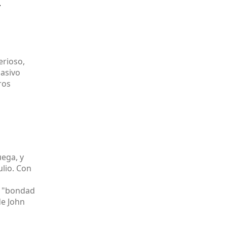
.
erioso,
masivo
ros
a
ega, y
ulio. Con
e "bondad
de John