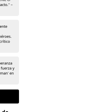
acto." –
mente
héroes.
rítico
peranza
fuerza y
erman' en