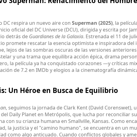
vo Superman: Renacimiento del Hombre
so DC respira un nuevo aire con
Superman (2025)
, la pelícu
nicio oficial del DC Universe (DCU), dirigida y escrita por J
rio detrás de
Guardianes de la Galaxia
. Estrenada el 11 de jul
cio promete rescatar la esencia optimista e inspiradora del 
e, lejos de las sombras oscuras de las versiones anteriores
stelar y una trama que equilibra acción épica, drama person
ro, la película ya ha conquistado corazones —y críticas mi
cación de 7.2 en IMDb y elogios a la cinematografía dinámic
is: Un Héroe en Busca de Equilibrio
man
, seguimos la jornada de Clark Kent (David Corenswet), 
del Daily Planet en Metrópolis, que lucha por reconciliar s
na con su crianza humana en Smallville, Kansas. Como enc
dad, la justicia y el "camino humano", se encuentra en un 
dad como algo anticuado. Cuando conflictos globales y am