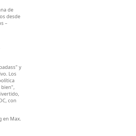
ana de
dos desde
os –
?
"badass" y
ivo. Los
olítica
 bien",
ivertido,
DC, con
g en Max.