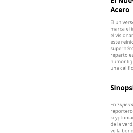
El Nue
Acero
El univer
marca el i
el visiona
este reini
superhéro
reparto e
humor lige
una califi
Sinops
En
Super
reportero 
kryptonia
de la ver
ve la bon