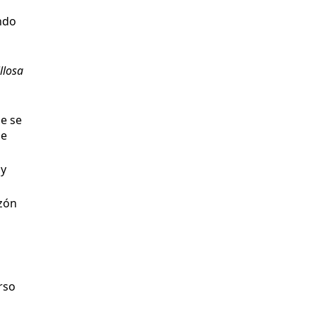
ndo
llosa
ue se
 e
ly
azón
rso