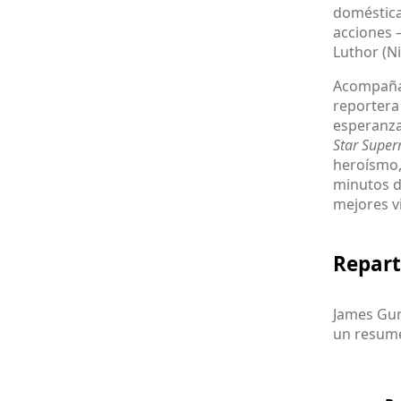
doméstica
acciones 
Luthor (Ni
Acompañad
reportera
esperanza
Star Supe
heroísmo,
minutos d
mejores v
Repart
James Gun
un resume