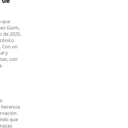
 de
la que
ames Gunn,
io de 2025,
icónico
. Con un
al y
xtas, con
a.
un
u herencia
arnación
mundo que
enazas