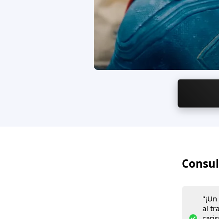
Consul
"¡Un
al t
cari