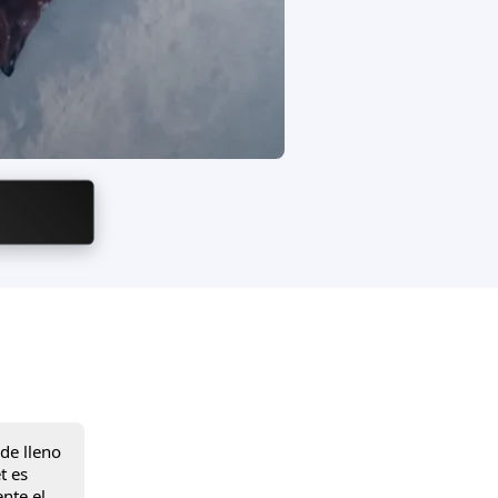
de lleno
t es
nte el