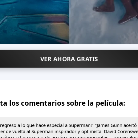
VER AHORA GRATIS
ta los comentarios sobre la película:
 regreso a lo que hace especial a Superman!" "James Gunn acertó 
raer de vuelta al Superman inspirador y optimista. David Corenswe
smático, y las escenas de acción son impresionantes —¡especialme