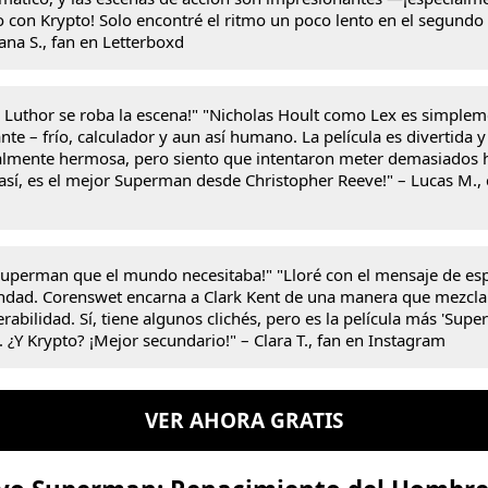
o con Krypto! Solo encontré el ritmo un poco lento en el segundo 
ana S., fan en Letterboxd
x Luthor se roba la escena!" "Nicholas Hoult como Lex es simple
ante – frío, calculador y aun así humano. La película es divertida y
almente hermosa, pero siento que intentaron meter demasiados 
así, es el mejor Superman desde Christopher Reeve!" – Lucas M., c
 Superman que el mundo necesitaba!" "Lloré con el mensaje de es
ndad. Corenswet encarna a Clark Kent de una manera que mezcla 
rabilidad. Sí, tiene algunos clichés, pero es la película más 'Sup
. ¿Y Krypto? ¡Mejor secundario!" – Clara T., fan en Instagram
VER AHORA GRATIS