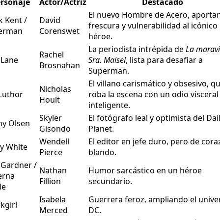
rsonaje
Actor/Actriz
Destacado
El nuevo Hombre de Acero, aporta
k Kent /
David
frescura y vulnerabilidad al icónico
erman
Corenswet
héroe.
La periodista intrépida de
La maravi
Rachel
 Lane
Sra. Maisel
, lista para desafiar a
Brosnahan
Superman.
El villano carismático y obsesivo, q
Nicholas
Luthor
roba la escena con un odio visceral
Hoult
inteligente.
Skyler
El fotógrafo leal y optimista del Dai
my Olsen
Gisondo
Planet.
Wendell
El editor en jefe duro, pero de cor
y White
Pierce
blando.
 Gardner /
Nathan
Humor sarcástico en un héroe
erna
Fillion
secundario.
de
Isabela
Guerrera feroz, ampliando el unive
kgirl
Merced
DC.