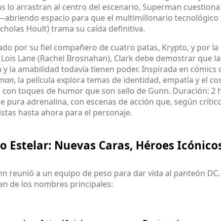
s lo arrastran al centro del escenario, Superman cuestiona
—abriendo espacio para que el multimillonario tecnológico
cholas Hoult) trama su caída definitiva.
o por su fiel compañero de cuatro patas, Krypto, y por la 
 Lois Lane (Rachel Brosnahan), Clark debe demostrar que la
 y la amabilidad todavía tienen poder. Inspirada en cómic
rman
, la película explora temas de identidad, empatía y el co
 con toques de humor que son sello de Gunn. Duración: 2 h
e pura adrenalina, con escenas de acción que, según crítico
istas hasta ahora para el personaje.
o Estelar: Nuevas Caras, Héroes Icónico
n reunió a un equipo de peso para dar vida al panteón DC.
n de los nombres principales: