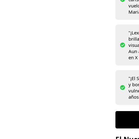
vuel
Mari
"¡Le
brill
visu
Aun 
en X
"¡El
y bo
vulne
años