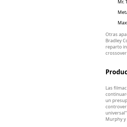
Mr. 
Met
Max
Otras apa
Bradley C
reparto i
crossover
Produc
Las filma
continuaro
un presup
controver
universal
Murphy y 