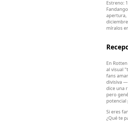
Estreno: 1
Fandango/
apertura,
diciembre
míralos e
Recepc
En Rotten 
al visual "
fans aman
divisiva 
dice una 
pero gené
potencial 
Si eres f
¿Qué te pa