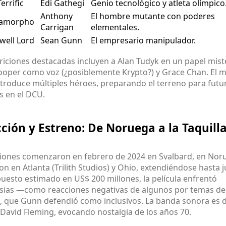
Terrific
Edi Gathegi
Genio tecnológico y atleta olímpico
Anthony
El hombre mutante con poderes
amorpho
Carrigan
elementales.
well Lord
Sean Gunn
El empresario manipulador.
riciones destacadas incluyen a Alan Tudyk en un papel mist
ooper como voz (¿posiblemente Krypto?) y Grace Chan. El 
ntroduce múltiples héroes, preparando el terreno para futu
s en el DCU.
ción y Estreno: De Noruega a la Taquill
ciones comenzaron en febrero de 2024 en Svalbard, en Noru
n en Atlanta (Trilith Studios) y Ohio, extendiéndose hasta j
uesto estimado en US$ 200 millones, la película enfrentó
sias —como reacciones negativas de algunos por temas d
", que Gunn defendió como inclusivos. La banda sonora es 
David Fleming, evocando nostalgia de los años 70.