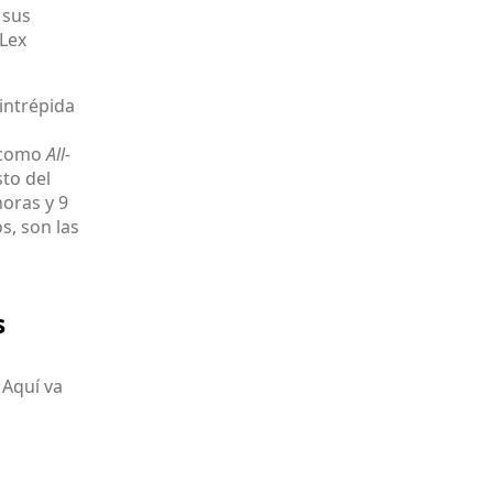
 sus
 Lex
intrépida
s como
All-
sto del
oras y 9
s, son las
s
 Aquí va