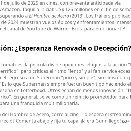
1 de julio de 2025 en cines, con preventa anticipada vía
Amazon. Taquilla inicial: US$ 125 millones en el fin de sem
 superando a
El Hombre de Acero
(2013). Los tráilers publica
 de 2024 muestran vuelos épicos y enfrentamientos intens
n el canal de YouTube de Warner Bros. para emocionarte!
ión: ¿Esperanza Renovada o Decepción
Tomatoes, la película divide opiniones: elogios a la acción 
terrífico", pero críticas al ritmo "lento" y al fan service exces
 el regreso a un Superman "puro y simple", sin cinismo ni p
—"Es lo que Superman siempre fue: un buen tipo haciendo el
reseña en Letterboxd. Otros echan de menos innovación: "D
rico". En general, se ve como un reinicio prometedor para 
para una franquicia multimillonaria.
an del Hombre de Acero, corre al cine —o espera el streamin
reció? Comenta abajo y fija tu capa: ¡la era Gunn llegó! 🦸♂️