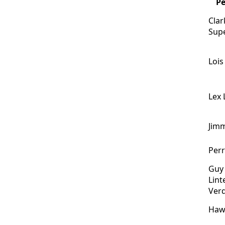
Pe
Clar
Sup
Lois
Lex 
Jim
Perr
Guy
Lint
Ver
Haw