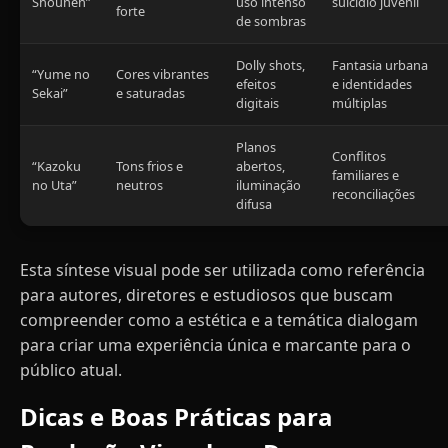
Shounen”
uso intenso
suicídio juvenil
forte
de sombras
Dolly shots,
Fantasia urbana
“Yume no
Cores vibrantes
efeitos
e identidades
Sekai”
e saturadas
digitais
múltiplas
Planos
Conflitos
“Kazoku
Tons frios e
abertos,
familiares e
no Uta”
neutros
iluminação
reconciliações
difusa
Esta síntese visual pode ser utilizada como referência
para autores, diretores e estudiosos que buscam
compreender como a estética e a temática dialogam
para criar uma experiência única e marcante para o
público atual.
Dicas e Boas Práticas para