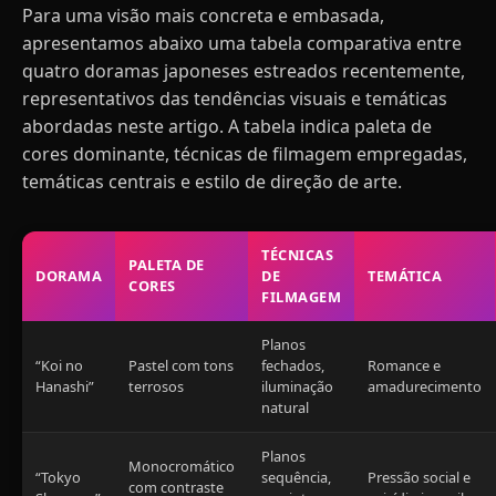
Para uma visão mais concreta e embasada,
apresentamos abaixo uma tabela comparativa entre
quatro doramas japoneses estreados recentemente,
representativos das tendências visuais e temáticas
abordadas neste artigo. A tabela indica paleta de
cores dominante, técnicas de filmagem empregadas,
temáticas centrais e estilo de direção de arte.
TÉCNICAS
PALETA DE
DORAMA
DE
TEMÁTICA
CORES
FILMAGEM
Planos
“Koi no
Pastel com tons
fechados,
Romance e
Hanashi”
terrosos
iluminação
amadurecimento
natural
Planos
Monocromático
“Tokyo
sequência,
Pressão social e
com contraste